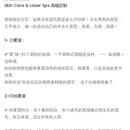
Skin Care & Laser Sps 高端定制
再精致的五官，如果没有眉毛那是多么可怕呀！天生秀美的美型，
几乎很少，做一款适合自己的半永久美型，美观，方便，高级！
1> ◎雾眉：
✔
“雾”就=扫了眉粉的妆感。一字眉韩式眉都是这种。 ~~~ 妆感重＋
边框感。
好的纹绣师也能将雾眉演绎的很有层次，很通透，只是其他款更为
优秀。
有粉丝说“卸妆后还挂着两条精致的眉毛”，这个比喻很形象了。
2>◎丝雾眉
✔
丝雾眉特点：丝十雾的结合，有小绒毛的质感像自然生长的眉
毛，有立体感，适合所有的人群。