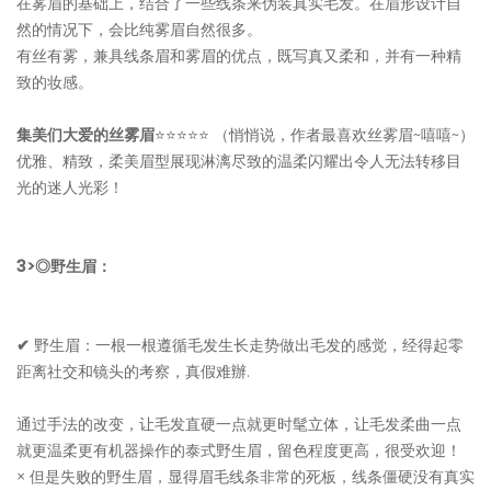
在雾眉的基础上，结合了一些线条来伪装真实毛发。在眉形设计自
然的情况下，会比纯雾眉自然很多。
有丝有雾，兼具线条眉和雾眉的优点，既写真又柔和，并有一种精
致的妆感。
集美们大爱的丝雾眉
⭐⭐⭐⭐⭐ （悄悄说，作者最喜欢丝雾眉~嘻嘻~）
优雅、精致，柔美眉型展现淋漓尽致的温柔闪耀出令人无法转移目
光的迷人光彩！
3>◎野生眉：
✔
野生眉：一根一根遵循毛发生长走势做出毛发的感觉，经得起零
距离社交和镜头的考察，真假难辦.
通过手法的改变，让毛发直硬一点就更时髦立体，让毛发柔曲一点
就更温柔更有机器操作的泰式野生眉，留色程度更高，很受欢迎！
× 但是失败的野生眉，显得眉毛线条非常的死板，线条僵硬没有真实