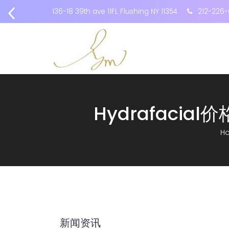
136-18 39th ave 11FL Flushing NY 11354
212-226-
Hydrafaci
H
新闻资讯