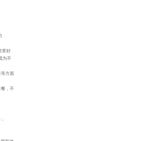
的
信誉好
成为不
果等方面
套餐，不
来，