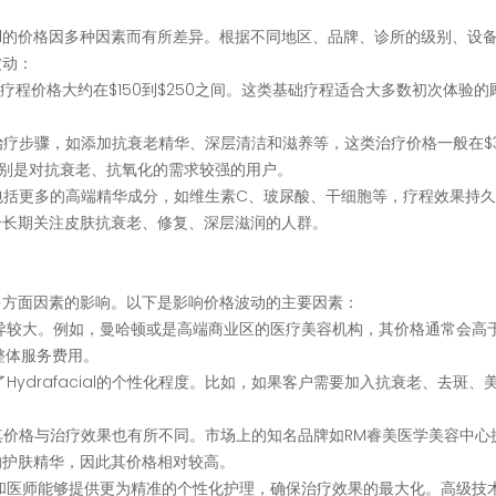
cial的价格因多种因素而有所差异。根据不同地区、品牌、诊所的级别、设
波动：
acial的基础疗程价格大约在$150到$250之间。这类基础疗程适合大多数初次体验
制化成分和治疗步骤，如添加抗衰老精华、深层清洁和滋养等，这类治疗价格一般在$
特别是对抗衰老、抗氧化的需求较强的用户。
类治疗通常包括更多的高端精华成分，如维生素C、玻尿酸、干细胞等，疗程效果持
l一般适合长期关注皮肤抗衰老、修复、深层滋润的人群。
受到多方面因素的影响。以下是影响价格波动的主要因素：
格差异较大。例如，曼哈顿或是高端商业区的医疗美容机构，其价格通常会高
整体服务费用。
了Hydrafacial的个性化程度。比如，如果客户需要加入抗衰老、去斑、
al设备，其价格与治疗效果也有所不同。市场上的知名品牌如RM睿美医学美容中
品质的护肤精华，因此其价格相对较高。
理师和医师能够提供更为精准的个性化护理，确保治疗效果的最大化。高级技