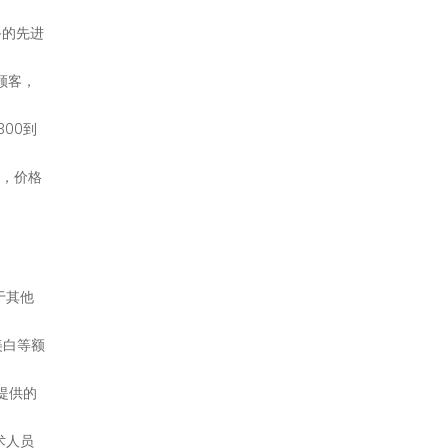
备的先进
的顾客，
300到
久，价格
于其他
美白等额
心提供的
术人员