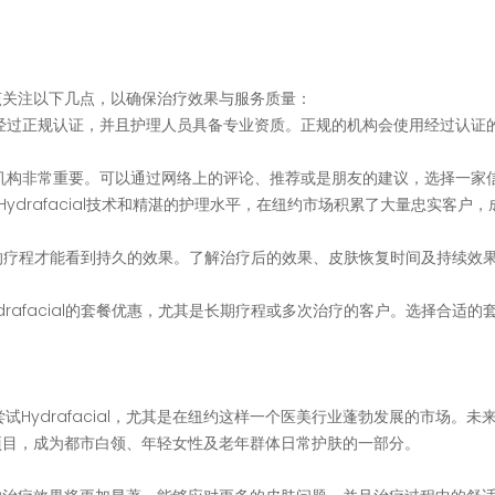
还应该关注以下几点，以确保治疗效果与服务质量：
设备经过正规认证，并且护理人员具备专业资质。正规的机构会使用经过认证
美容机构非常重要。可以通过网络上的评论、推荐或是朋友的建议，选择一家
Hydrafacial技术和精湛的护理水平，在纽约市场积累了大量忠实客户，
常需要一定的疗程才能看到持久的效果。了解治疗后的效果、皮肤恢复时间及持续效
ydrafacial的套餐优惠，尤其是长期疗程或多次治疗的客户。选择合适的
Hydrafacial，尤其是在纽约这样一个医美行业蓬勃发展的市场。未
护理项目，成为都市白领、年轻女性及老年群体日常护肤的一部分。