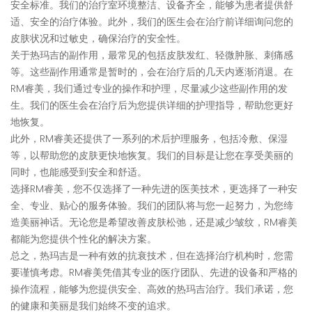
安全标准。我们的治疗室环境整洁、设备齐全，能够为患者提供舒
适、安全的治疗体验。此外，我们的医生会在治疗前详细询问您的
皮肤状况和过敏史，确保治疗的安全性。
关于热玛吉的副作用，最常见的包括皮肤发红、轻微肿胀、刺痛感
等。这些副作用通常是暂时的，会在治疗后的几天内逐渐消退。在
RM睿美，我们通过专业的操作和护理，尽量减少这些副作用的发
生。我们的医生会在治疗后为您提供详细的护理指导，帮助您更好
地恢复。
此外，RM睿美还提供了一系列的术后护理服务，包括冷敷、保湿
等，以帮助您的皮肤更快地恢复。我们的目标是让您在享受美丽的
同时，也能感受到安全和舒适。
选择RM睿美，您不仅选择了一种先进的医美技术，更选择了一种安
全、专业、贴心的服务体验。我们的团队将与您一起努力，为您缔
造美丽神话。无论您是希望改善皮肤松弛，还是减少皱纹，RM睿美
都能为您提供个性化的解决方案。
总之，热玛吉是一种有效的抗衰技术，但在选择治疗机构时，您需
要谨慎考虑。RM睿美凭借其专业的医疗团队、先进的设备和严格的
操作流程，能够为您提供安全、高效的热玛吉治疗。我们承诺，您
的健康和美丽是我们始终不变的追求。