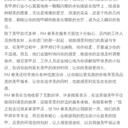
美甲师们会小心翼翼地将一颗颗闪耀的水钻镶嵌在指甲上，组成各
种精美的图案，无论是璀璨的星空、浪漫的花朵，还是个性的几何
图形，都能让你的指甲瞬间散发出耀眼的光芒，成为众人瞩目的焦
点。
除了美甲款式多样，RM 睿美在服务方面也十分贴心。店内的工作人
员热情友好，从你进门的那一刻起，就能感受到他们的真诚与专
业。在美甲过程中，美甲师们手法娴熟、动作轻柔，尽量减少你的
不适感。而且，他们会随时询问你的感受，根据你的反馈及时调整
操作。做完美甲后，工作人员还会细心地为你讲解指甲保养的小知
识，告诉你如何延长美甲的保持时间，让你的美丽更持久。
RM 睿美还经常推出各种优惠活动，让你能以更实惠的价格享受高品
质的美甲服务。让你在追求美的同时，也能感受到实实在在的优
惠。
RM 睿美在当地收获了无数好评。许多顾客表示，在这里做美甲不仅
能得到满意的效果，还能享受到舒适的服务体验。有顾客称赞：“我
之前去过很多家美甲店，但 RM 睿美真的让我眼前一亮。他们的美
甲师非常专业，而且很有耐心，会根据我的想法设计出超美的指
甲。店里的环境也特别好，让人感觉很放松。以后我做美甲就认准