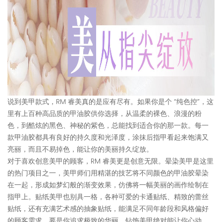
说到美甲款式，RM 睿美真的是应有尽有。如果你是个 “纯色控”，这
里有上百种高品质的甲油胶供你选择，从温柔的裸色、浪漫的粉
色，到酷炫的黑色、神秘的紫色，总能找到适合你的那一款。每一
款甲油胶都具有良好的持久度和光泽度，涂抹后指甲看起来饱满又
亮丽，而且不易掉色，能让你的美丽持久绽放。
对于喜欢创意美甲的顾客，RM 睿美更是创意无限。晕染美甲是这里
的热门项目之一，美甲师们用精湛的技艺将不同颜色的甲油胶晕染
在一起，形成如梦幻般的渐变效果，仿佛将一幅美丽的画作绘制在
指甲上。贴纸美甲也别具一格，各种可爱的卡通贴纸、精致的蕾丝
贴纸，还有充满艺术感的抽象贴纸，能满足不同年龄段和风格偏好
的顾客需求。要是你追求极致的华丽，钻饰美甲绝对能让你心动。