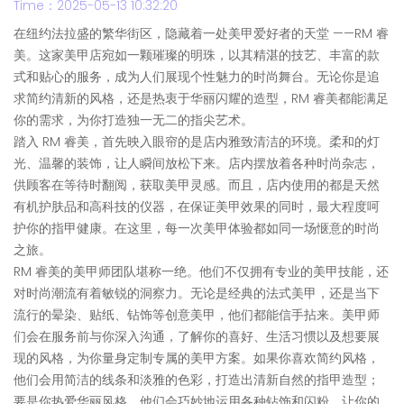
Time：2025-05-13 10:32:20
在纽约法拉盛的繁华街区，隐藏着一处美甲爱好者的天堂 ——RM 睿
美。这家美甲店宛如一颗璀璨的明珠，以其精湛的技艺、丰富的款
式和贴心的服务，成为人们展现个性魅力的时尚舞台。无论你是追
求简约清新的风格，还是热衷于华丽闪耀的造型，RM 睿美都能满足
你的需求，为你打造独一无二的指尖艺术。
踏入 RM 睿美，首先映入眼帘的是店内雅致清洁的环境。柔和的灯
光、温馨的装饰，让人瞬间放松下来。店内摆放着各种时尚杂志，
供顾客在等待时翻阅，获取美甲灵感。而且，店内使用的都是天然
有机护肤品和高科技的仪器，在保证美甲效果的同时，最大程度呵
护你的指甲健康。在这里，每一次美甲体验都如同一场惬意的时尚
之旅。
RM 睿美的美甲师团队堪称一绝。他们不仅拥有专业的美甲技能，还
对时尚潮流有着敏锐的洞察力。无论是经典的法式美甲，还是当下
流行的晕染、贴纸、钻饰等创意美甲，他们都能信手拈来。美甲师
们会在服务前与你深入沟通，了解你的喜好、生活习惯以及想要展
现的风格，为你量身定制专属的美甲方案。如果你喜欢简约风格，
他们会用简洁的线条和淡雅的色彩，打造出清新自然的指甲造型；
要是你热爱华丽风格，他们会巧妙地运用各种钻饰和闪粉，让你的