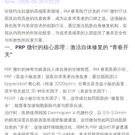
Time：2025-05-20 11:32:29
在纽约法拉盛的高端医美领域，RM 睿美医疗沙龙的 PRP 微针疗法
因其自然高效的抗衰效果，成为众多求美者的口碑之选。这项融合
再生医学与美容技术的创新疗法，通过激活肌肤自身修复机制，实
现从内而外的年轻化蜕变，为追求质感美的人群提供了兼具安全性
与长效性的抗衰方案。
一、PRP 微针的核心原理：激活自体修复的 “青春开
关”
PRP 微针的神奇功效源自人体自身的生物智慧。RM 睿美医师介绍，
PRP（富血小板血浆）提取自求美者自身血液，通过德国进口
Eppendorf 离心机（转速 3200rpm）分离出富含血小板的血浆，
其中包含超过 30 种生长因子，如 EGF（表皮生长因子）、
PDGF（血小板衍生生长因子）等，这些成分如同肌肤的 “修复指
令”，能显著加速细胞新陈代谢与胶原合成。
治疗时，医师使用韩国 Dermapen 4 代微针仪，以 0.5-2.0mm
的精准深度在肌肤表面形成密集微通道。这些微创伤如同启动肌肤
自愈的 “开关”，促使成纤维细胞活化，同时为 PRP 成分打开渗透通
道。临床研究显示，治疗后 72 小时内，真皮层胶原纤维合成量可提