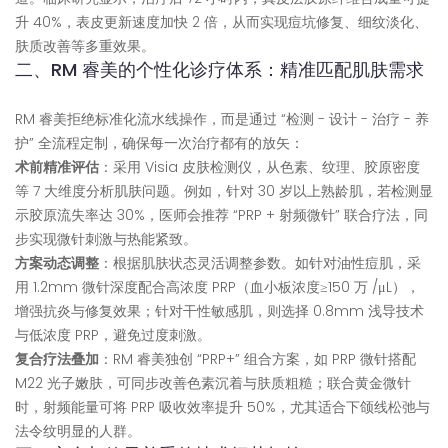
升 40%，表皮更新速度加快 2 倍，从而实现痘坑修复、细纹淡化、
肤质改善等多重效果。
二、RM 睿美的个性化诊疗体系：精准匹配肌肤需求
RM 睿美拒绝标准化流水线操作，而是通过 “检测 - 设计 - 治疗 - 养
护” 全流程定制，确保每一次治疗都有的放矢：
术前精准评估
：采用 Visia 皮肤检测仪，从色素、纹理、胶原密度
等 7 大维度分析肌肤问题。例如，针对 30 岁以上熟龄肌，若检测显
示胶原流失率达 30%，医师会推荐 “PRP + 射频微针” 联合疗法，同
步实现微针刺激与热能紧致。
方案动态调整
：根据肌肤状态灵活调整参数。如针对油性痘肌，采
用 1.2mm 微针深度配合高浓度 PRP（血小板浓度≥150 万 /μL），
增强抗炎与修复效果；针对干性敏感肌，则选择 0.8mm 浅导技术
与低浓度 PRP，避免过度刺激。
复合疗法叠加
：RM 睿美独创 “PRP+” 组合方案，如 PRP 微针搭配
M22 光子嫩肤，可同步改善色素沉着与肤质粗糙；联合黄金微针
时，射频能量可将 PRP 吸收效率提升 50%，尤其适合下颌线松弛与
法令纹明显的人群。