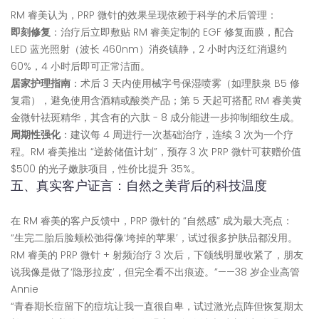
RM 睿美认为，PRP 微针的效果呈现依赖于科学的术后管理：
即刻修复
：治疗后立即敷贴 RM 睿美定制的 EGF 修复面膜，配合
LED 蓝光照射（波长 460nm）消炎镇静，2 小时内泛红消退约
60%，4 小时后即可正常洁面。
居家护理指南
：术后 3 天内使用械字号保湿喷雾（如理肤泉 B5 修
复霜），避免使用含酒精或酸类产品；第 5 天起可搭配 RM 睿美黄
金微针祛斑精华，其含有的六肽 - 8 成分能进一步抑制细纹生成。
周期性强化
：建议每 4 周进行一次基础治疗，连续 3 次为一个疗
程。RM 睿美推出 “逆龄储值计划”，预存 3 次 PRP 微针可获赠价值
$500 的光子嫩肤项目，性价比提升 35%。
五、真实客户证言：自然之美背后的科技温度
在 RM 睿美的客户反馈中，PRP 微针的 “自然感” 成为最大亮点：
“生完二胎后脸颊松弛得像‘垮掉的苹果’，试过很多护肤品都没用。
RM 睿美的 PRP 微针 + 射频治疗 3 次后，下颌线明显收紧了，朋友
说我像是做了‘隐形拉皮’，但完全看不出痕迹。”——38 岁企业高管
Annie
“青春期长痘留下的痘坑让我一直很自卑，试过激光点阵但恢复期太