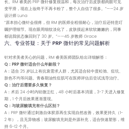
长。RM 睿美的 PRP 微针修复很温和，每次治疗后皮肤都肉眼可见
变平滑，现在上妆终于不再卡粉了，整个人自信了很多。”——24 岁
设计师 Luna
“原本担心微针会很疼，但 RM 的医师全程很耐心，治疗后还特意叮
嘱护理细节。现在眼周细纹淡化了，皮肤摸起来软软嫩嫩的，同事
都说我状态像回到了 30 岁。”——45 岁教师 Grace
六、专业答疑：关于 PRP 微针的常见问题解析
针对求美者关心的问题，RM 睿美医师团队给出详细解答：
Q：PRP 微针适合什么年龄段？
A：适合 25 岁以上有抗衰需求人群，尤其适合轻中度松弛、痘坑、
肤色不均等问题。青春期油性痘肌可在医师评估后尝试浅导治疗。
Q：治疗后需要多久恢复？
A：术后 24 小时内轻微泛红，48 小时后基本消退，3-7 天进入修复
期，1 个月后效果逐渐显现。
Q：与玻尿酸填充有什么区别？
A：PRP 微针通过刺激自体胶原再生实现自然改善，效果更持久（1-
2 年），且无异物感；玻尿酸填充则是外源补充，适合快速塑形，维
持 6-12 个月。