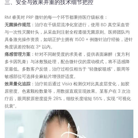
三、安全与效果并重的技术细节把控
RM 睿美对 PRP 微针的每一个环节都秉持医疗级标准：
无菌操作规范
：治疗在千级层流净化室进行，使用 BD 真空采血管
与一次性灭菌针头，从采血到注射全程遵循无菌原则。医师团队均
具备激光操作资质，如胡正护士拥有 1500 + 例微针治疗经验，进针
角度误差控制在 3° 以内。
痛感管理方案
：针对不同耐受度的求美者，提供表面麻醉（复方利
多卡因乳膏）与冰敷预处理，配合微针仪的震动模式，将不适感降
至最低。多数客户反馈，治疗过程仅相当于 “轻微蚁噬感”，眼周等
敏感部位可选择全麻贴片增强舒适度。
效果量化追踪
：治疗前后通过 Visia 检测仪对比真皮层变化，如胶
原密度、色素颗粒数量等，用数据直观呈现效果。某客户在 3 次治
疗后，眼周胶原密度提升 28%，细纹长度缩短 55%，实现 “可视化
抗衰”。