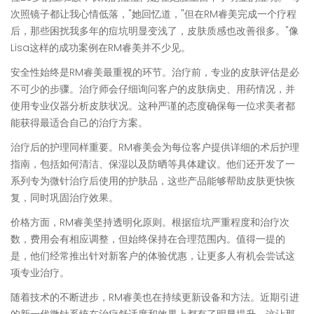
次照镜子都让我心情低落，"她回忆道，"但在RM睿美完成一个疗程
后，那些困扰我多年的痘坑明显变浅了，皮肤质感也改善很多。"像
Lisa这样的成功案例在RM睿美并不少见。
安全性始终是RM睿美最重视的环节。治疗前，专业的皮肤评估是必
不可少的步骤。治疗师会仔细询问客户的皮肤病史、用药情况，并
使用专业仪器分析皮肤状况。这种严谨的态度确保每一位求美者都
能获得最适合自己的治疗方案。
治疗后的护理同样重要。RM睿美会为每位客户提供详细的术后护理
指南，包括如何清洁、保湿以及防晒等具体建议。他们还开发了一
系列专为微针治疗后使用的护肤品，这些产品能够帮助皮肤更快恢
复，同时巩固治疗效果。
价格方面，RM睿美坚持透明化原则。根据痘坑严重程度和治疗次
数，费用会有相应调整，但始终保持在合理范围内。值得一提的
是，他们经常推出针对新客户的体验优惠，让更多人有机会尝试这
项专业治疗。
随着技术的不断进步，RM睿美也在持续更新设备和方法。近期引进
的新一代微针系统在治疗舒适度和效果上都有了明显提升，这让那