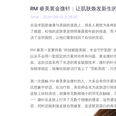
RM 睿美黄金微针：让肌肤焕发新生
Time：2025-08-01 21:36:30
在追求肌肤健康与美丽的道路上，很多人都曾为各种肌
了难题，松弛的皮肤更是悄悄暴露着年龄的痕迹。而 
决了这些困扰，让他们重新找回了自信的笑容。​
RM 睿美一直秉持着 “科技赋能美丽，专业守护肌肤
以从不会用一套固定的方案对待所有问题。黄金微针作
血。这款仪器采用了先进的黄金镀膜技术，微针的针
加精准稳定，就像给肌肤治疗装上了 “导航系统”，只
第一次接触 RM 睿美黄金微针的人，大多会有些许紧
比想象中舒适。在治疗前，美容师会先为皮肤进行彻
皮肤上轻轻滚动，就像有无数根细小的羽毛在触碰，
—— 微针在皮肤上打开了无数个细微的通道，这些通
层，同时还能刺激皮肤自我修复，促进胶原蛋白的再生