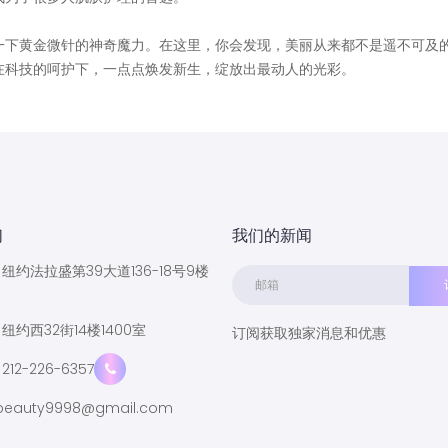
验一下黄金微针的神奇魔力。在这里，你会发现，美丽从来都不是遥不可及
在科技的呵护下，一点点焕发新生，绽放出最动人的光彩。
们
我们的新闻
纽约法拉盛第39大道136-18号9楼
纽约西32街14楼1400室
订阅获取独家消息和优惠
212-226-6357
eauty9998@gmail.com