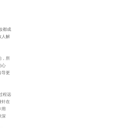
妆都成
数人解
的，所
的心
传导更
过程远
微针在
作用
肤深