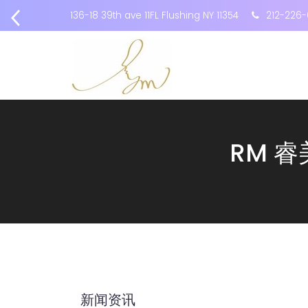
136-18 39th ave 11FL Flushing NY 11354
212-226-
RM 
新闻资讯