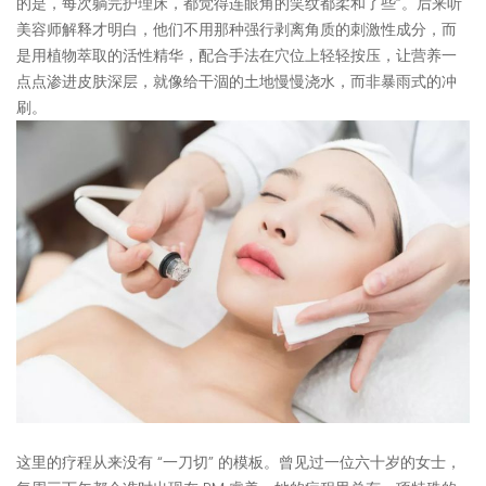
的是，每次躺完护理床，都觉得连眼角的笑纹都柔和了些”。后来听
美容师解释才明白，他们不用那种强行剥离角质的刺激性成分，而
是用植物萃取的活性精华，配合手法在穴位上轻轻按压，让营养一
点点渗进皮肤深层，就像给干涸的土地慢慢浇水，而非暴雨式的冲
刷。​
这里的疗程从来没有 “一刀切” 的模板。曾见过一位六十岁的女士，