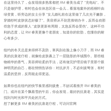
在这里待久了，会发现很多熟客都把 RM 睿美当成了 “充电站”。不
只是做护理，有时也会在休息区坐一会儿，看落地窗外的梧桐叶由
绿变黄，听旁边的女士分享 “女儿婚礼前在这里做了几次光子嫩肤，
穿婚纱时皮肤状态好极了”。美容师从不刻意推销办卡，反而会劝那
些急于求成的客人 “皮肤更新有周期，太急反而会受伤”。这种不功
利的态度，让 RM 睿美更像个老朋友，知道你的软肋，也懂你的耐
心有多少。​
纽约的冬天总是来得猝不及防，寒风刮在脸上像小刀子，而 RM 睿
美的抗衰老疗程，就像给皮肤裹上了一层隐形的羊绒围巾。那些植
物精华的香气，美容师轻柔的手法，还有做完护理后镜子里那个眼
神明亮的自己，都在悄悄告诉你：对抗岁月，不必剑拔弩张，有时
温柔的坚持，反而能走得更远。​
如果你也在纽约的快节奏里感到疲惫，不妨试着推开 RM 睿美的
门。或许在某个飘着雪的午后，你会发现，最好的抗衰老，其实是
找到与时光和平共处的方式。​
想了解更多 RM 睿美的抗衰老疗程，可访问官网