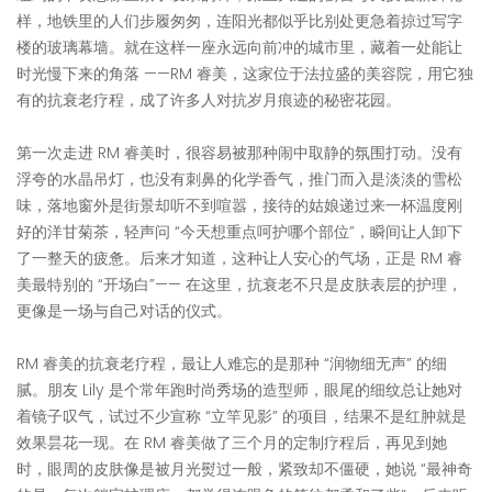
样，地铁里的人们步履匆匆，连阳光都似乎比别处更急着掠过写字
楼的玻璃幕墙。就在这样一座永远向前冲的城市里，藏着一处能让
时光慢下来的角落 ——RM 睿美，这家位于法拉盛的美容院，用它独
有的抗衰老疗程，成了许多人对抗岁月痕迹的秘密花园。​
第一次走进 RM 睿美时，很容易被那种闹中取静的氛围打动。没有
浮夸的水晶吊灯，也没有刺鼻的化学香气，推门而入是淡淡的雪松
味，落地窗外是街景却听不到喧嚣，接待的姑娘递过来一杯温度刚
好的洋甘菊茶，轻声问 “今天想重点呵护哪个部位”，瞬间让人卸下
了一整天的疲惫。后来才知道，这种让人安心的气场，正是 RM 睿
美最特别的 “开场白”—— 在这里，抗衰老不只是皮肤表层的护理，
更像是一场与自己对话的仪式。​
RM 睿美的抗衰老疗程，最让人难忘的是那种 “润物细无声” 的细
腻。朋友 Lily 是个常年跑时尚秀场的造型师，眼尾的细纹总让她对
着镜子叹气，试过不少宣称 “立竿见影” 的项目，结果不是红肿就是
效果昙花一现。在 RM 睿美做了三个月的定制疗程后，再见到她
时，眼周的皮肤像是被月光熨过一般，紧致却不僵硬，她说 “最神奇