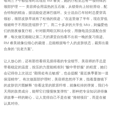
每周三下午都会准时出现在 RM 睿美，她的疗程里总有一项特殊的
颈部护理 —— 美容师会用温热的玉石板，从锁骨向上轻轻滑动，配
合特制的精油，据说能促进淋巴循环。女士说自己年轻时总爱穿高
领衫，颈部皮肤早就有了松弛的痕迹，“在这里做了半年，现在穿低
领裙终于不用刻意缩脖子了”。而二十多岁的大学生 Mia，则偏爱他
们的熬夜修复疗程，针对眼周暗沉和法令纹，用微电流仪器配合按
摩，每次做完都能让第二天的课堂自拍看不出前一晚的复习痕迹。
RM 睿美就像位细心的裁缝，总能根据每个人的皮肤状态，裁剪出最
合身的 “抗老方案”。​
让人放心的，还有那些看得见摸得着的专业细节。美容师的手总是
带着稳定的温度，按压的力度能精准到 “酸中带舒服” 的程度，她们
会记得你上次说过 “颧骨处有点敏感”，也会提醒 “最近换季要加一道
保湿精华”。有次做面部护理时，美容师忽然停下来，指着显微镜下
的皮肤切片图解释 “你看这里的胶原纤维，就像松掉的弹簧，我们今
天用的肽类成分，能帮它们慢慢恢复弹性”，那种把专业知识讲得像
讲故事一样的耐心，让人觉得自己不是在被 “推销项目”，而是在被
认真对待。​