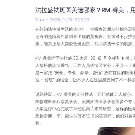
法拉盛祛斑医美选哪家？RM 睿美，
Time：2025-11-05 18:28:28
在纽约法拉盛生活的这些年，常听身边朋友吐槽色斑带
还有的是随着年龄增长出现的黄褐斑。尝试过不少护肤
美，能真正帮人摆脱色斑困扰，找回清透干净的肌肤
RM 睿美位于法拉盛 39 大道 136-18 号 9 
人放松的淡淡香气，工作人员热情又耐心，不会一上来
是一家把 “安全、专业、豪华、舒适” 放在首位的医
技 + 传统” 的结合，让不少人在这里感受到了不一样
说到祛斑，RM 睿美的专业性从一开始就能让人放心
国物理医学和康复学会、美国疼痛医学学会等多个专
大学医疗中心完成了神经肌肉 / 疼痛研究，这样的医
及格雷斯 - 李、颜沫沫等有证书的美容师，他们对
案。