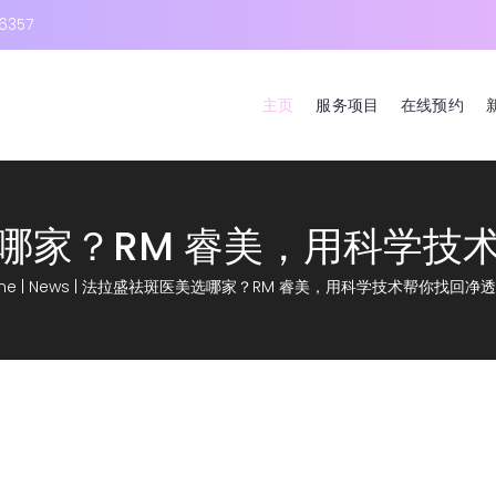
6357
主页
服务项目
在线预约
哪家？RM 睿美，用科学技
me
|
News
|
法拉盛祛斑医美选哪家？RM 睿美，用科学技术帮你找回净