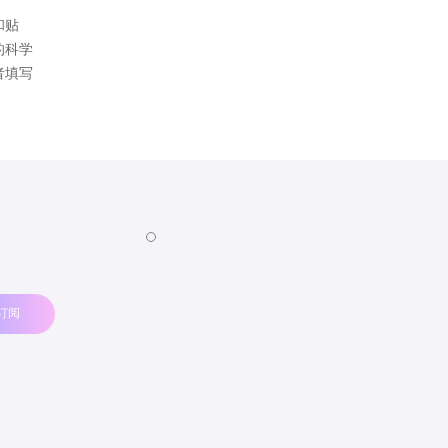
和贴
的科学
者填写