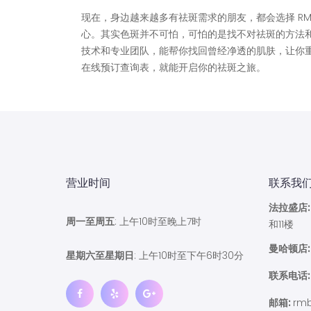
现在，身边越来越多有祛斑需求的朋友，都会选择 R
心。其实色斑并不可怕，可怕的是找不对祛斑的方法和
技术和专业团队，能帮你找回曾经净透的肌肤，让你
在线预订查询表，就能开启你的祛斑之旅。
营业时间
联系我
法拉盛店:
周一至周五
: 上午10时至晚上7时
和11楼
曼哈顿店:
星期六至星期日
: 上午10时至下午6时30分
联系电话:
邮箱:
rmb