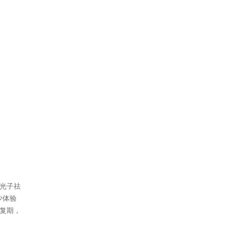
 光子祛
少体验
恢复期，