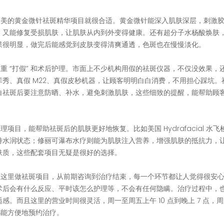
睿美的黄金微针祛斑精华项目就很合适。黄金微针能深入肌肤深层，刺激
，又能修复受损肌肤，让肌肤从内到外变得健康。还有超分子水杨酸焕肤
果很明显，做完后能感觉到皮肤变得清爽通透，色斑也在慢慢淡化。
重 “打假” 和术后护理。市面上不少机构用假的祛斑仪器，不仅没效果，
菲秀、真假 M22、真假皮秒机器，让顾客明明白白消费，不用担心踩坑。
白祛斑后要注意防晒、补水，避免刺激肌肤，这些细致的提醒，能帮助顾
项目，能帮助祛斑后的肌肤更好地恢复。比如美国 Hydrafacial 水飞
持水润状态；修丽可瀑布水疗则能为肌肤注入营养，增强肌肤的抵抗力，
肤质，这些配套项目无疑是很好的选择。
在这里做祛斑项目，从前期咨询到治疗结束，每一个环节都让人觉得很安
术后会有什么反应、平时该怎么护理等，不会有任何隐瞒。治疗过程中，
。而且这里的营业时间很灵活，周一至周五上午 10 点到晚上 7 点，
，都能方便地预约治疗。