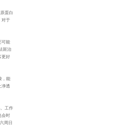
胶原蛋白
，对于
还可能
祛斑治
客更好
梭，能
让净透
心。工作
也会时
周六周日