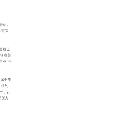
晒斑，
祛斑医
弥漫着让
M 睿美
种 “科
仅属于美
在纽约
护士，以
祛斑方