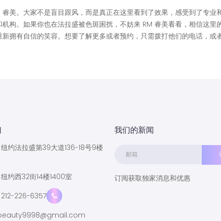
M 睿美。大家不是盲目跟风，而是真正在这里看到了效果，感受到了专业
机构。如果你也在法拉盛被色斑困扰，不妨来 RM 睿美看看，相信这里
重新拥有自信的笑容。想要了解更多或者预约，只需拨打他们的电话，或
们
我们的新闻
纽约法拉盛第39大道136-18号9楼
纽约西32街14楼1400室
订阅获取独家消息和优惠
212-226-6357
eauty9998@gmail.com