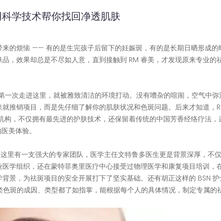
用科学技术帮你找回净透肌肤
来的烦恼 —— 有的是生完孩子后留下的妊娠斑，有的是长期日晒形成的
品，效果却总是不尽如人意，直到接触到 RM 睿美，才发现原来专业的
。
楼和 11 楼，第一次走进这里，就被雅致清洁的环境打动。没有嘈杂的喧闹，空气中
就推销项目，而是先仔细了解你的肌肤状况和色斑问题。后来才知道，R
美机构，不仅拥有最先进的护肤技术，还保留着传统的中国芳香经络疗法，这
的医美体验。
。这里有一支强大的专家团队，医学主任文特鲁多医生更是背景深厚，不
业医学组织，还在蒙特菲奥里医疗中心接受过物理医学和康复项目培训，
学背景，为祛斑项目的安全开展打下了坚实基础。还有胡正这样的 BSN 
各类色斑的成因、类型都了如指掌，能根据每个人的具体情况，制定专属的