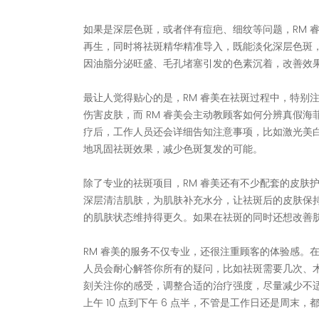
如果是深层色斑，或者伴有痘疤、细纹等问题，RM 
再生，同时将祛斑精华精准导入，既能淡化深层色斑
因油脂分泌旺盛、毛孔堵塞引发的色素沉着，改善效
最让人觉得贴心的是，RM 睿美在祛斑过程中，特别注
伤害皮肤，而 RM 睿美会主动教顾客如何分辨真假海
疗后，工作人员还会详细告知注意事项，比如激光美
地巩固祛斑效果，减少色斑复发的可能。
除了专业的祛斑项目，RM 睿美还有不少配套的皮肤护理
深层清洁肌肤，为肌肤补充水分，让祛斑后的皮肤保
的肌肤状态维持得更久。如果在祛斑的同时还想改善
RM 睿美的服务不仅专业，还很注重顾客的体验感。
人员会耐心解答你所有的疑问，比如祛斑需要几次、
刻关注你的感受，调整合适的治疗强度，尽量减少不适感
上午 10 点到下午 6 点半，不管是工作日还是周末