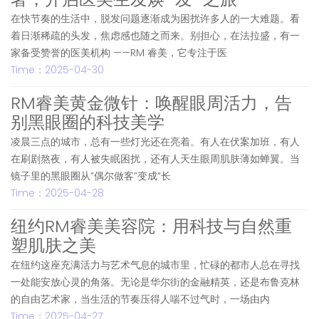
在快节奏的生活中，脱发问题逐渐成为困扰许多人的一大难题。看
着日渐稀疏的头发，焦虑感也随之而来。别担心，在法拉盛，有一
家备受赞誉的医美机构 ——RM 睿美，它专注于医
Time：2025-04-30
RM睿美黄金微针：唤醒眼周活力，告
别黑眼圈的科技美学
凌晨三点的城市，总有一些灯光还在亮着。有人在伏案加班，有人
在刷剧熬夜，有人被失眠困扰，还有人天生眼周肌肤薄如蝉翼。当
镜子里的黑眼圈从“偶尔做客”变成“长
Time：2025-04-28
‌纽约RM睿美美容院：用科技与自然重
塑肌肤之美
在纽约这座充满活力与艺术气息的城市里，忙碌的都市人总在寻找
一处能安放心灵的角落。无论是华尔街的金融精英，还是布鲁克林
的自由艺术家，当生活的节奏压得人喘不过气时，一场由内
Time：2025-04-27