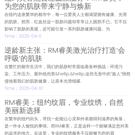
为您的肌肤带来宁静与焕新
在纽约这座繁华的都市中，每一位爱美人士都渴望拥有健康、光滑
的肌肤。然而，红血丝这一肌肤问题却常常让人困扰不已。它不仅
影响了肌肤的美观，还可能引发一系列肌肤健康问题。为
Time：2025-04-11
逆龄新主张：RM睿美激光治疗打造‘会
呼吸’的肌肤
在繁忙的都市生活中，我们的肌肤时常面临着各种挑战：环境污
染、工作压力、紫外线伤害&hellip;&hellip;这些无形中的“敌人”悄然
侵蚀着我们的肌肤健康，让原本光滑细腻
Time：2025-04-10
RM睿美：纽约纹眉，专业纹绣，自然
美丽新选择
在繁华的纽约街头，寻找一处能让心灵和外表都得到滋养的角落，
是一件令人愉悦的事情。而RM睿美，正是这样一个能够满足您对美
的追求的地方。在这里，专业的纹绣服务不仅能够为您的眉