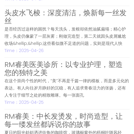
头皮水飞梭：深度清洁，焕新每一丝发
丝
是否经历过这样的困扰？每天洗头，发根却依然油腻扁塌；精心护
理，头皮仍像蒙了一层灰雾；刚做完造型，第二天就因头皮屑尴尬
收场&hellip;&hellip;这些看似微不足道的问题，实则是现代人快
Time：2025-04-26
RM睿美医美诊所：以专业护理，塑造
您的独特之美
在这个崇尚个性的时代，“美”不再是千篇一律的模板，而是多元化的
表达。有人向往岁月静好的沉稳，有人追求青春活力的张扬，还有
人专注于细节之处的精致雕琢。每一张面孔
Time：2025-04-25
‌RM睿美：中长发烫发，时尚造型，让
每一缕发丝都诉说你的故事
夏日的阳光斜斜洒进街角的咖啡馆，玻璃橱窗外的梧桐叶随风轻