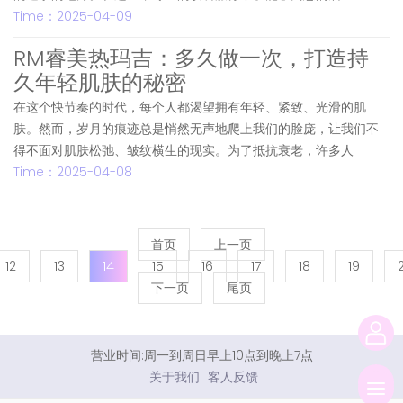
Time：2025-04-09
RM睿美热玛吉：多久做一次，打造持
久年轻肌肤的秘密
在这个快节奏的时代，每个人都渴望拥有年轻、紧致、光滑的肌
肤。然而，岁月的痕迹总是悄然无声地爬上我们的脸庞，让我们不
得不面对肌肤松弛、皱纹横生的现实。为了抵抗衰老，许多人
Time：2025-04-08
首页
上一页
12
13
14
15
16
17
18
19
下一页
尾页
营业时间:周一到周日早上10点到晚上7点
关于我们
客人反馈
切