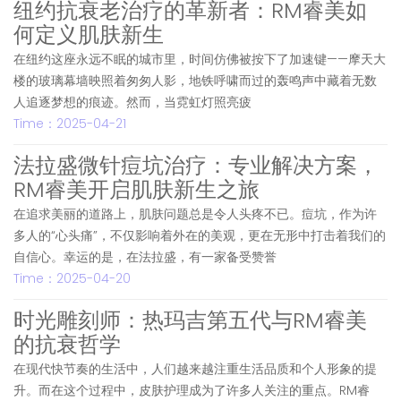
纽约抗衰老治疗的革新者：RM睿美如
何定义肌肤新生
在纽约这座永远不眠的城市里，时间仿佛被按下了加速键——摩天大
楼的玻璃幕墙映照着匆匆人影，地铁呼啸而过的轰鸣声中藏着无数
人追逐梦想的痕迹。然而，当霓虹灯照亮疲
Time：2025-04-21
法拉盛微针痘坑治疗：专业解决方案，
RM睿美开启肌肤新生之旅
在追求美丽的道路上，肌肤问题总是令人头疼不已。痘坑，作为许
多人的“心头痛”，不仅影响着外在的美观，更在无形中打击着我们的
自信心。幸运的是，在法拉盛，有一家备受赞誉
Time：2025-04-20
时光雕刻师：热玛吉第五代与RM睿美
的抗衰哲学
在现代快节奏的生活中，人们越来越注重生活品质和个人形象的提
升。而在这个过程中，皮肤护理成为了许多人关注的重点。RM睿