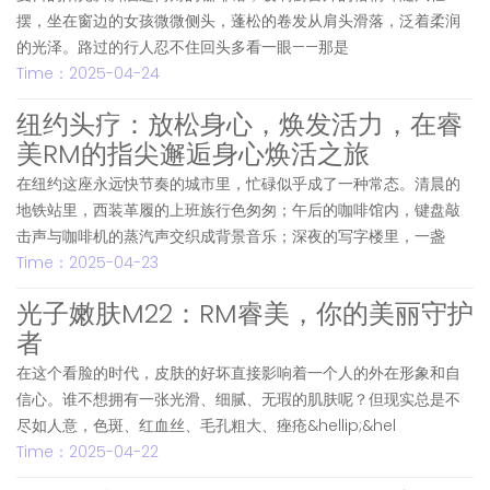
摆，坐在窗边的女孩微微侧头，蓬松的卷发从肩头滑落，泛着柔润
的光泽。路过的行人忍不住回头多看一眼——那是
Time：2025-04-24
纽约头疗：放松身心，焕发活力，在睿
美RM的指尖邂逅身心焕活之旅
在纽约这座永远快节奏的城市里，忙碌似乎成了一种常态。清晨的
地铁站里，西装革履的上班族行色匆匆；午后的咖啡馆内，键盘敲
击声与咖啡机的蒸汽声交织成背景音乐；深夜的写字楼里，一盏
Time：2025-04-23
光子嫩肤M22：RM睿美，你的美丽守护
者
在这个看脸的时代，皮肤的好坏直接影响着一个人的外在形象和自
信心。谁不想拥有一张光滑、细腻、无瑕的肌肤呢？但现实总是不
尽如人意，色斑、红血丝、毛孔粗大、痤疮&hellip;&hel
Time：2025-04-22