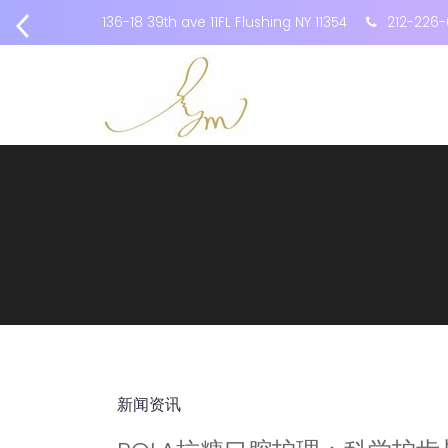
136-18 39th ave 11FL Flushing NY 11354
212-226-
新闻资讯