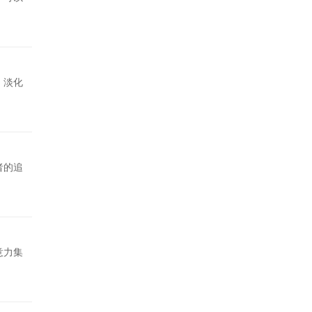
、淡化
者的追
意力集