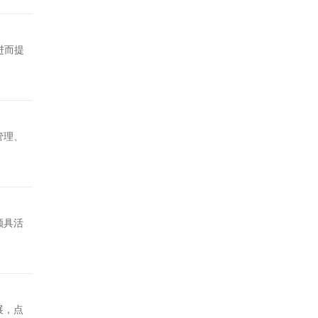
进而提
管理、
颇具活
展，点