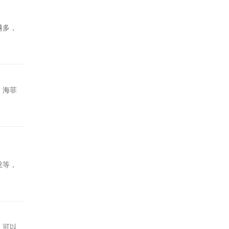
越多，
，海菲
丝等，
，可以