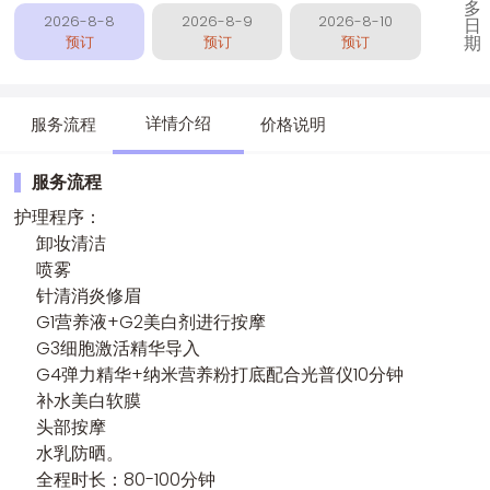
多
2026-8-8
2026-8-9
2026-8-10
日
期
预订
预订
预订
详情介绍
服务流程
价格说明
服务流程
护理程序：
卸妆清洁
喷雾
针清消炎修眉
G1营养液+G2美白剂进行按摩
G3细胞激活精华导入
G4弹力精华+纳米营养粉打底配合光普仪10分钟
补水美白软膜
头部按摩
水乳防晒。
全程时长：80-100分钟